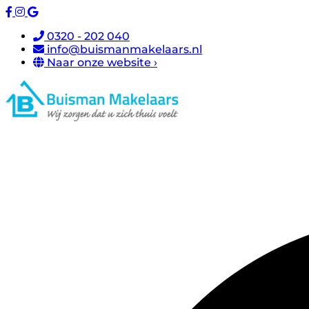
0320 - 202 040
info@buismanmakelaars.nl
Naar onze website ›