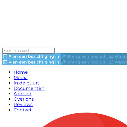
Plan een bezichtiging in
Breng een bod uit!
Waard
Plan een bezichtiging in
Breng een bod uit!
Waard
Home
Media
In de buurt
Documenten
Aanbod
Over ons
Reviews
Contact